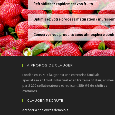
Refroidissez rapidement vos fruits
Optimisez votre process mâturation / mûrisse
Conservez vos produits sous atmosphère contr
A PROPOS DE CLAUGER
Fondée en 1971, Clauger est une entreprise familiale,
spécialisée en
froid industriel
et en
traitement d’air
, animée
par
2 200 collaborateurs
et réalisant
350 M€ de chiffres
d’affaires
.
CLAUGER RECRUTE
Accéder à nos offres d’emplois