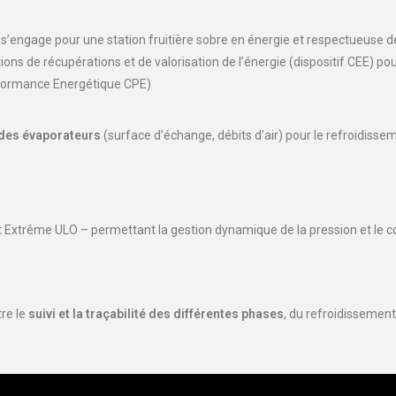
s’engage pour une station fruitière sobre en énergie et respectueuse d
ions de récupérations et de valorisation de l’énergie (dispositif CEE) p
erformance Energétique CPE)
 des évaporateurs
(surface d’échange, débits d’air) pour le refroidissem
 Extrême ULO – permettant la gestion dynamique de la pression et le con
re le
suivi et la traçabilité des différentes phases
, du refroidissement