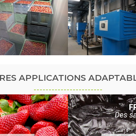
RES APPLICATIONS ADAPTABL
F
te
Des sa