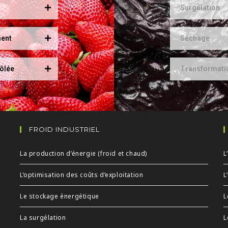
Surgélation
ment
Séchage
ôlée
Transformati
FROID INDUSTRIEL
La production d’énergie (froid et chaud)
L
L’optimisation des coûts d’exploitation
L
Le stockage énergétique
L
La surgélation
L