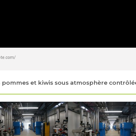
ote.com/
 pommes et kiwis sous atmosphère contrôlé